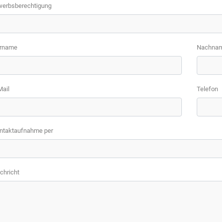
werbsberechtigung
rname
Nachna
Mail
Telefon
ntaktaufnahme per
chricht