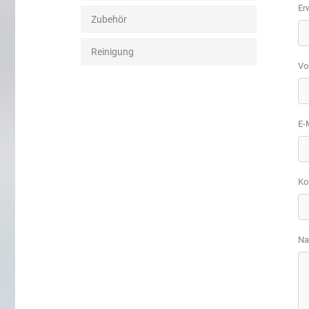
Er
Zubehör
Reinigung
Vo
E-
Ko
Na