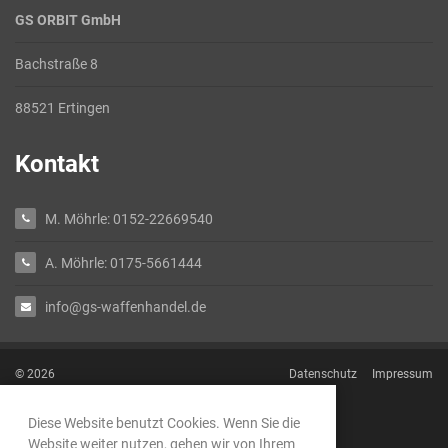
GS ORBIT GmbH
Bachstraße 8
88521 Ertingen
Kontakt
M. Möhrle: 0152-22669540
A. Möhrle: 0175-5661444
info@gs-waffenhandel.de
© 2026
Datenschutz
Impressum
Diese Website benutzt Cookies. Wenn Sie die
Website weiter nutzen, gehen wir von Ihrem